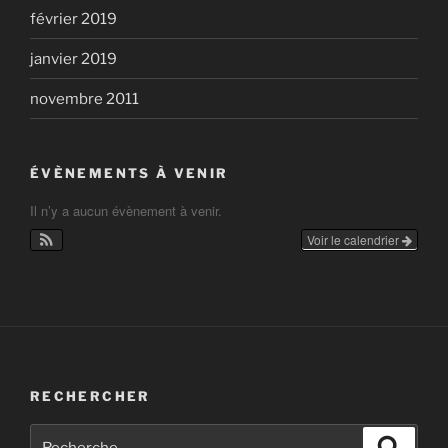
février 2019
janvier 2019
novembre 2011
ÉVÈNEMENTS À VENIR
Il n’y a aucun évènement à venir.
Voir le calendrier
RECHERCHER
Recherche
Recher