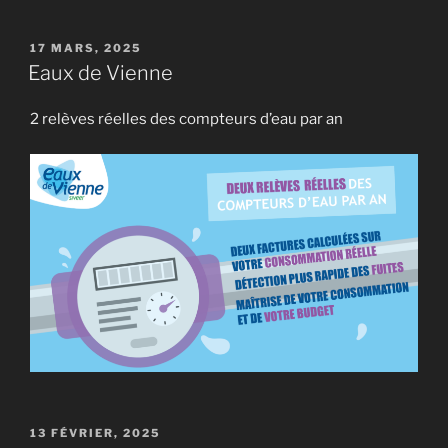
PUBLIÉ
17 MARS, 2025
LE
Eaux de Vienne
2 relèves réelles des compteurs d’eau par an
PUBLIÉ
13 FÉVRIER, 2025