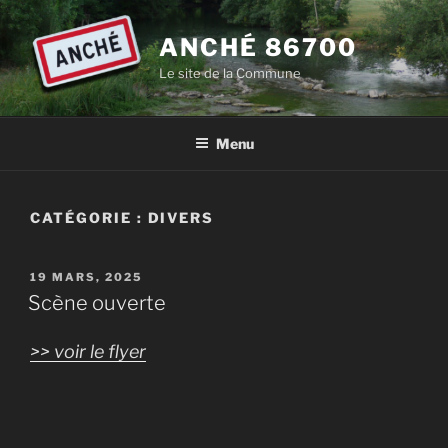
Aller
au
ANCHÉ 86700
contenu
Le site de la Commune
principal
Menu
CATÉGORIE :
DIVERS
PUBLIÉ
19 MARS, 2025
LE
Scène ouverte
>> voir le flyer