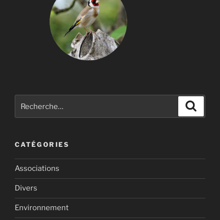
Recherche
Recher
pour
:
CATÉGORIES
Associations
Divers
Environnement