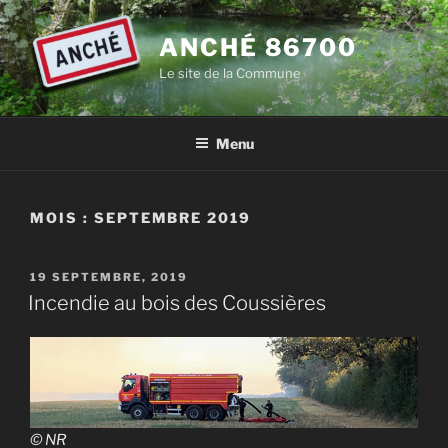
Aller
au
ANCHÉ 86700
contenu
Le site de la Commune
principal
Menu
MOIS :
SEPTEMBRE 2019
PUBLIÉ
19 SEPTEMBRE, 2019
LE
Incendie au bois des Coussières
© NR