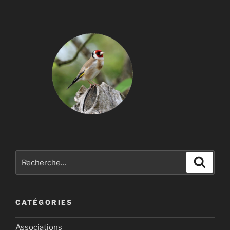
Recherche
Recher
pour
:
CATÉGORIES
Associations