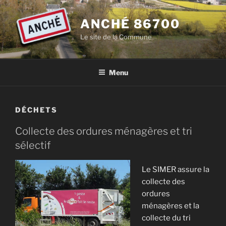
Aller
au
ANCHÉ 86700
contenu
Le site de la Commune
principal
Menu
DÉCHETS
Collecte des ordures ménagères et tri
sélectif
Le SIMER assure la
collecte des
ordures
ménagères et la
collecte du tri