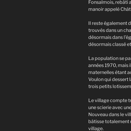
Fonsalmois, rebâti a
manoir appelé Chât
Il reste également
trouvés dans un cha
désormais dans l’égl
désormais classé et
La population se part
années 1970, mais i
maternelles étant ac
Voulon qui dessert 
trois petits lotisse
Le village compte tr
une scierie avec une
Nouveau dans le vil
bâtisse totalement 
village.