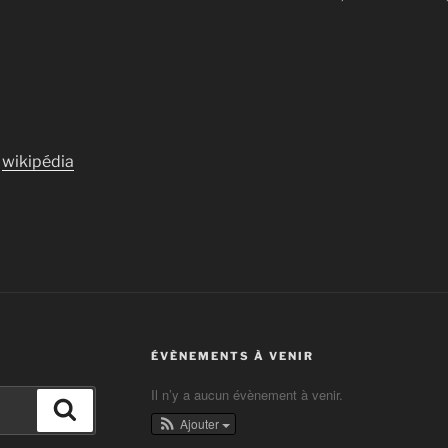
:
wikipédia
ÉVÈNEMENTS À VENIR
Il n’y a aucun évènement à venir.
Recherche
Ajouter