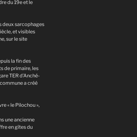
dre du 19e et le
es deux sarcophages
cle, et visibles
, sur le site
puis la fin des
 de primaire, les
a gare TER d’Anché-
La commune a créé
re « le Pilochou »,
ans une ancienne
fre en gîtes du