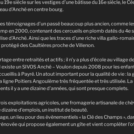
u 19e siècle sur les vestiges d’une bâtisse du 16e siècle, le Cè
eau d’Anché en centre bourg.
 des témoignages d’un passé beaucoup plus ancien, comme l
mp en 2000, contenant des cercueils en plomb datés du 4e siè
ise d’Anché. Ainsi que les traces d’une riche villa gallo-romaine
 protégé des Caultières proche de Villenon.
age entre retraités et actifs ; il n’y a plus d’école au village de
l existe un SIVOS Anché – Voulon depuis 2008 pour les enfants
cueillis à Payré. Un atout important pour la qualité de vie : l
la ligne Poitiers Angoulême très fréquentée et très utilisée. 
ments il y a une dizaine d’années, qui sont presque complets.
ois exploitations agricoles, une fromagerie artisanale de chèv
 dizaine d’emplois, un institut de beauté.
lage, un lieu pour des évènementiels « la Clé des Champs », d
rénovée qui propose également un gîte et vient compléter l’of