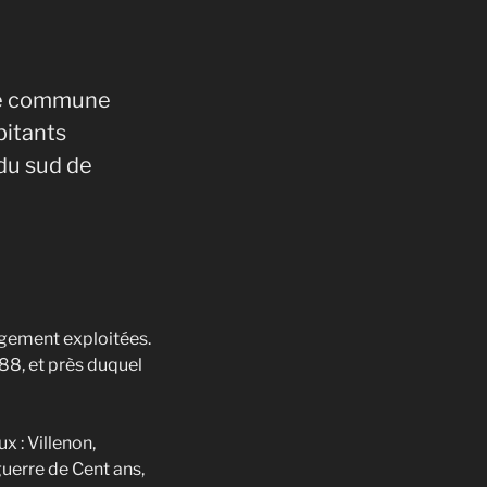
te commune
bitants
du sud de
rgement exploitées.
788, et près duquel
 : Villenon,
guerre de Cent ans,