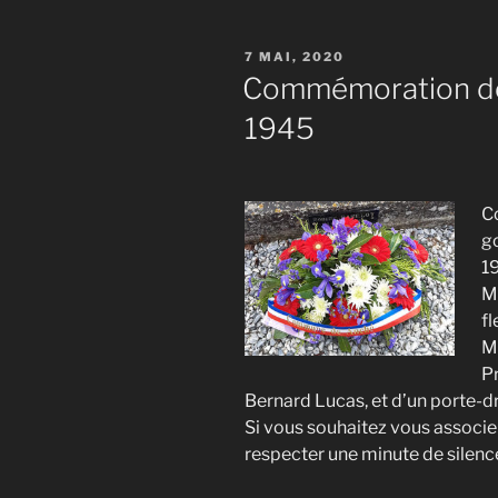
PUBLIÉ
7 MAI, 2020
LE
Commémoration de 
1945
C
g
19
M
fl
M
P
Bernard Lucas, et d’un porte-d
Si vous souhaitez vous associe
respecter une minute de silenc