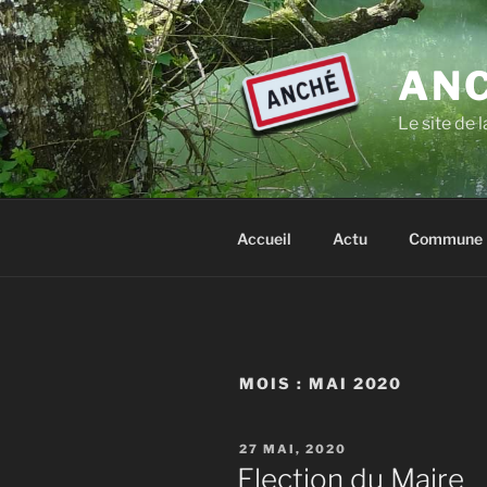
Aller
au
contenu
ANC
principal
Le site de
Accueil
Actu
Commune
MOIS :
MAI 2020
PUBLIÉ
27 MAI, 2020
LE
Election du Maire