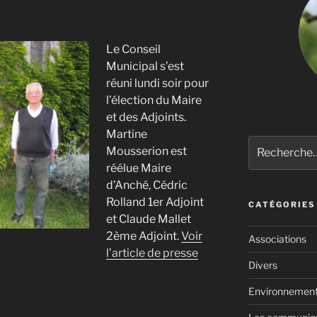
Le Conseil
Municipal s’est
réuni lundi soir pour
l’élection du Maire
et des Adjoints.
Martine
Recherche
Mousserion est
pour
réélue Maire
:
d’Anché, Cédric
Rolland 1er Adjoint
CATÉGORIES
et Claude Mallet
2ème Adjoint.
Voir
Associations
l’article de presse
Divers
Environnemen