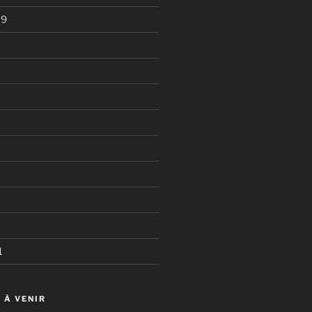
19
1
 À VENIR