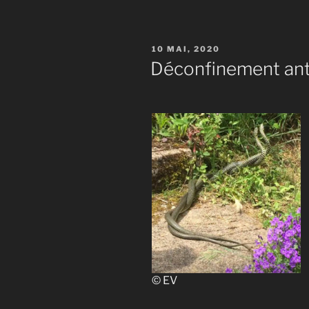
PUBLIÉ
10 MAI, 2020
LE
Déconfinement ant
© EV