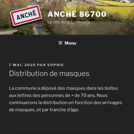
Aller
au
ANCHÉ 86700
contenu
Le site de la Commune
principal
Menu
PUBLIÉ
7 MAI, 2020
PAR
SOPHIE
LE
Distribution de masques
La commune a déposé des masques dans les boîtes
aux lettres des personnes de + de 70 ans. Nous
continuerons la distribution en fonction des arrivages
de masques, et par tranche d’âge.