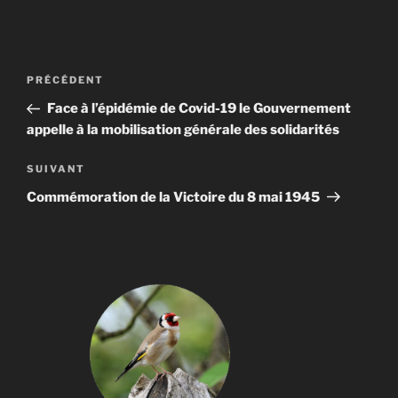
Navigation
Article
PRÉCÉDENT
de
précédent
Face à l’épidémie de Covid-19 le Gouvernement
l’article
appelle à la mobilisation générale des solidarités
Article
SUIVANT
suivant
Commémoration de la Victoire du 8 mai 1945