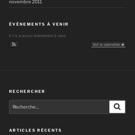
novembre 2011
ÉVÈNEMENTS À VENIR
Il n’y a aucun évènement à venir.
Voir le calendrier
RECHERCHER
Recherche
Recher
pour
:
ARTICLES RÉCENTS