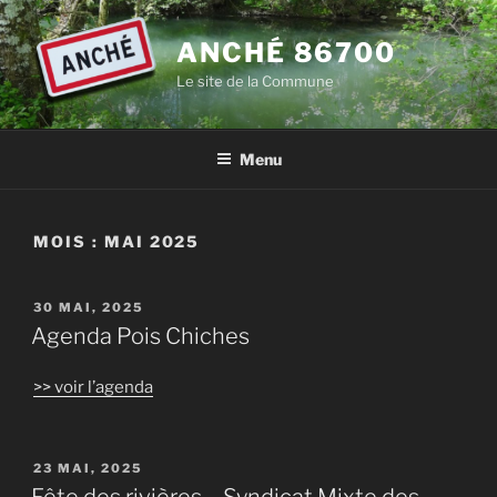
Aller
au
ANCHÉ 86700
contenu
Le site de la Commune
principal
Menu
MOIS :
MAI 2025
PUBLIÉ
30 MAI, 2025
LE
Agenda Pois Chiches
>> voir l’agenda
PUBLIÉ
23 MAI, 2025
LE
Fête des rivières – Syndicat Mixte des