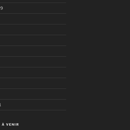
19
1
 À VENIR