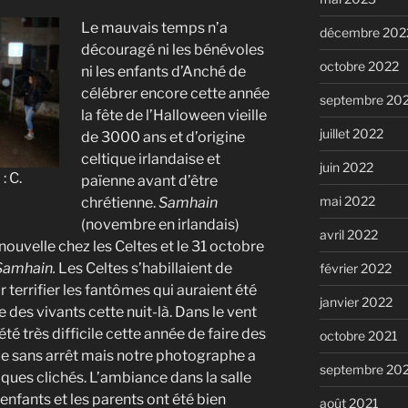
Le mauvais temps n’a
décembre 202
découragé ni les bénévoles
octobre 2022
ni les enfants d’Anché de
célébrer encore cette année
septembre 20
la fête de l’Halloween vieille
juillet 2022
de 3000 ans et d’origine
celtique irlandaise et
juin 2022
: C.
païenne avant d’être
mai 2022
chrétienne.
Samhain
(novembre en irlandais)
avril 2022
ouvelle chez les Celtes et le 31 octobre
Samhain.
Les Celtes s’habillaient de
février 2022
terrifier les fantômes qui auraient été
janvier 2022
 des vivants cette nuit-là. Dans le vent
été très difficile cette année de faire des
octobre 2021
ue sans arrêt mais notre photographe a
septembre 20
ques clichés. L’ambiance dans la salle
 enfants et les parents ont été bien
août 2021