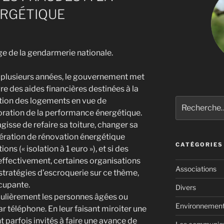
RGÉTIQUE
e de la gendarmerie nationale.
 plusieurs années, le gouvernement met
e des aides financières destinées à la
tion des logements en vue de
Recherche
pour
oration de la performance énergétique.
:
’agisse de refaire sa toiture, changer sa
ération de rénovation énergétique
CATÉGORIES
ons (« isolation à 1 euro »), et si des
 effectivement, certaines organisations
Associations
stratégies d’escroquerie sur ce thème,
cupante.
Divers
iculièrement les personnes âgées ou
Environnemen
 téléphone. En leur faisant miroiter une
nt parfois invités à faire une avance de