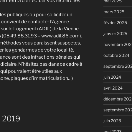
 permettra d’effectuer vos recherches
mai 2025
mars 2025
des publiques ou pour solliciter un
convient de contacter l’Agence
février 2025
sur le Logement (ADIL) de la Vienne
janvier 2025
ers (05.49.88.31.93 – www.adil.86.com).
méthodes vous paraissent suspectes,
novembre 202
er les gendarmes de votre localité.
octobre 2024
iance sont des infractions pénales qui
diciaire. N’hésitez pas dans ce cadre à
septembre 20
qui pourraient être utiles aux
juin 2024
one, plaques d’immatriculation…)
avril 2024
décembre 202
septembre 20
é 2019
juin 2023
mai 2023