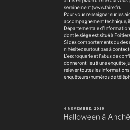
a mis en place un site qui vous
sereinement (
www.faire.fr
).
Pour vous renseigner sur les ai
accompagnement technique, il 
Départementale d’Information 
dont le siège est situé à Poiti
Si des comportements ou des 
n’hésitez surtout pas à contact
L’escroquerie et l’abus de conf
donneront lieu à une enquête ju
relever toutes les informations 
enquêteurs (numéros de téléph
PUBLIÉ
4 NOVEMBRE, 2019
LE
Halloween à Anch