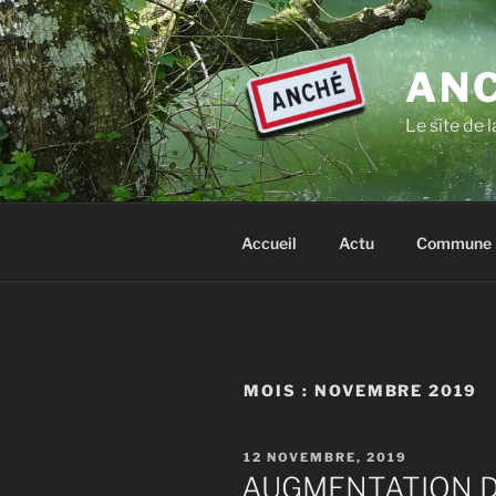
Aller
au
contenu
ANC
principal
Le site de
Accueil
Actu
Commune
MOIS :
NOVEMBRE 2019
PUBLIÉ
12 NOVEMBRE, 2019
LE
AUGMENTATION D