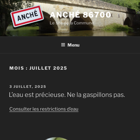
Aller
au
ANCHÉ 86700
contenu
Le site de la Commune
principal
Menu
MOIS :
JUILLET 2025
PUBLIÉ
3 JUILLET, 2025
LE
L’eau est précieuse. Ne la gaspillons pas.
Consulter les restrictions d’eau