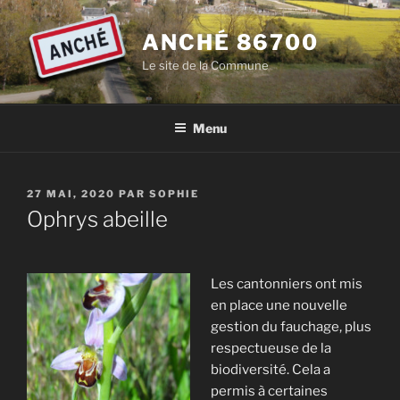
Aller
au
ANCHÉ 86700
contenu
Le site de la Commune
principal
Menu
PUBLIÉ
27 MAI, 2020
PAR
SOPHIE
LE
Ophrys abeille
Les cantonniers ont mis
en place une nouvelle
gestion du fauchage, plus
respectueuse de la
biodiversité. Cela a
permis à certaines