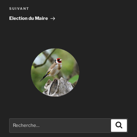
Article
SUIVANT
suivant
Election du Maire
Recherche
Recher
pour
: