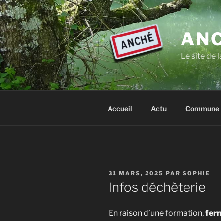
Aller
au
contenu
ANC
principal
Le site de
Accueil
Actu
Commune
PUBLIÉ
31 MARS, 2025
PAR
SOPHIE
LE
Infos déchèterie
En raison d’une formation,
fer