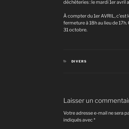
déchèteries : le mardi 1er avril 
À compter du 1er AVRIL, c’est 
fermeture à 18h au lieu de 17h.
31 octobre.
CATÉGORIES
DIVERS
Laisser un commentai
Votre adresse e-mail ne sera pa
indiqués avec
*