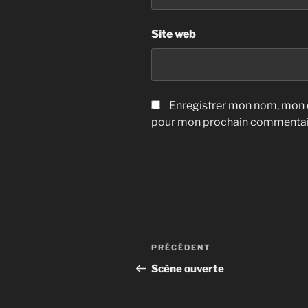
Site web
Enregistrer mon nom, mon e
pour mon prochain commentai
Navigation
Article
PRÉCÉDENT
de
précédent
Scène ouverte
l’article