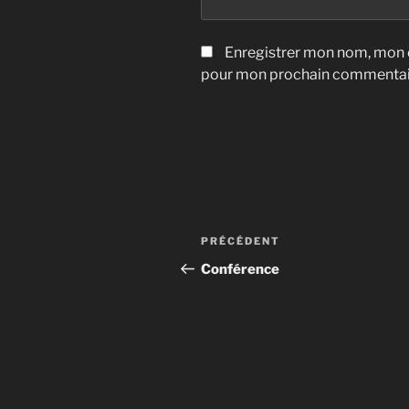
Enregistrer mon nom, mon e
pour mon prochain commentai
Navigation
Article
PRÉCÉDENT
de
précédent
Conférence
l’article