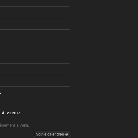
1
 À VENIR
vènement à venir.
Voir le calendrier