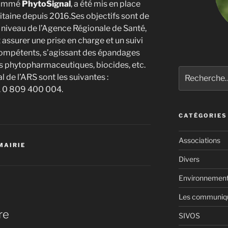
énommé
PhytoSignal
, a été mis en place
itaine depuis 2016.Ses objectifs sont de
u niveau de l’Agence Régionale de Santé,
t assurer une prise en charge et un suivi
ompétents, s’agissant des épandages
es phytopharmaceutiques, biocides, etc.
Recherche
de l’ARS sont les suivantes :
pour
él. 0 809 400 004.
:
CATÉGORIES
Associations
MAIRIE
Divers
Environnemen
Les communiqué
re
SIVOS