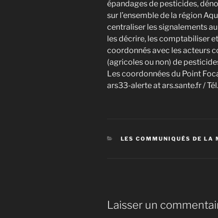
épandages de pesticides, d
sur l’ensemble de la région Aqu
centraliser les signalements a
les décrire, les comptabiliser e
coordonnés avec les acteurs c
(agricoles ou non) de pesticid
Les coordonnées du Point Focal 
ars33-alerte at ars.sante.fr / T
CATÉGORIES
LES COMMUNIQUÉS DE LA 
Laisser un commentai