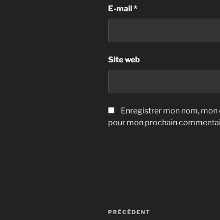
E-mail
*
Site web
Enregistrer mon nom, mon e
pour mon prochain commentai
Navigation
Article
PRÉCÉDENT