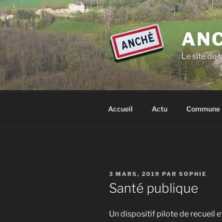
Aller
au
contenu
ANC
principal
Le site de
Accueil
Actu
Commune
PUBLIÉ
3 MARS, 2019
PAR
SOPHIE
LE
Santé publique
Un dispositif pilote de recueil 