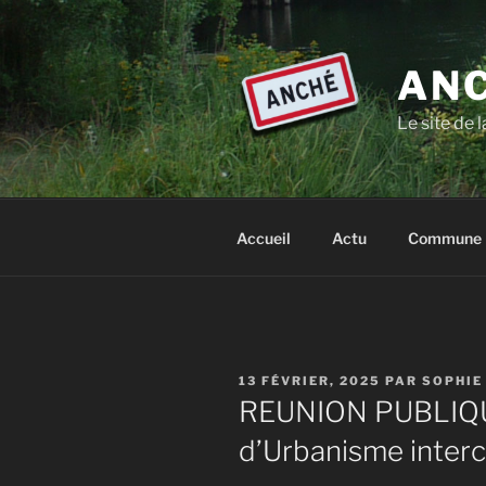
Aller
au
contenu
ANC
principal
Le site de
Accueil
Actu
Commune
PUBLIÉ
13 FÉVRIER, 2025
PAR
SOPHIE
LE
REUNION PUBLIQU
d’Urbanisme inte