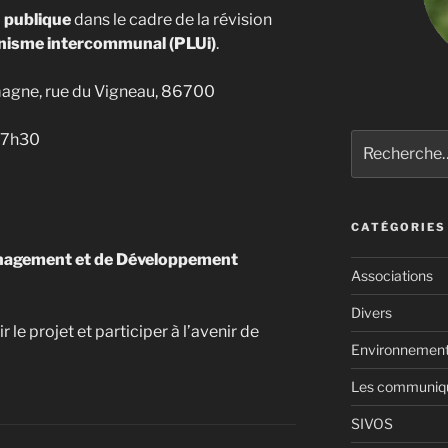
 publique
dans le cadre de la révision
anisme intercommunal (PLUi)
.
omagne, rue du Vigneau, 86700
 17h30
Recherche
pour
:
CATÉGORIES
nagement et de Développement
Associations
Divers
e projet et participer à l’avenir de
Environnemen
Les communiqué
SIVOS