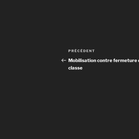
Navigation
Article
PRÉCÉDENT
de
précédent
Mobilisation contre fermeture 
classe
l’article