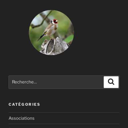
Recherche
Recher
pour
:
CATÉGORIES
Associations