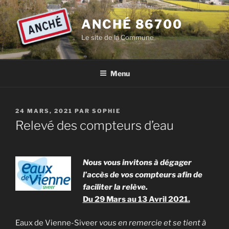
Aller
au
ANCHÉ 86700
contenu
Le site de la Commune
principal
Menu
PUBLIÉ
24 MARS, 2021
PAR
SOPHIE
LE
Relevé des compteurs d’eau
Nous vous invitons à dégager
l’accès de vos compteurs afin de
faciliter la relève.
Du 29 Mars au 13 Avril 2021.
Eaux de Vienne-Siveer
vous en remercie et se tient à