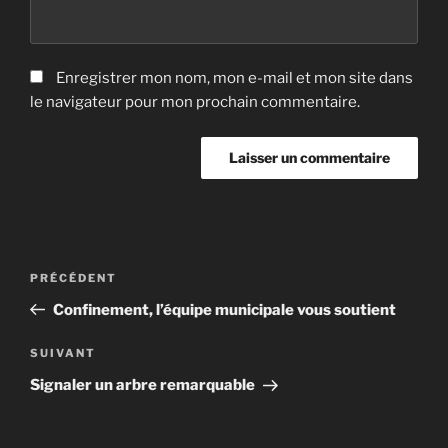
Enregistrer mon nom, mon e-mail et mon site dans
le navigateur pour mon prochain commentaire.
Navigation
Article
PRÉCÉDENT
de
précédent
Confinement, l’équipe municipale vous soutient
l’article
Article
SUIVANT
suivant
Signaler un arbre remarquable