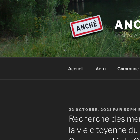
Aller
au
contenu
ANC
principal
Le site de
Accueil
Actu
Commune
PUBLIÉ
22 OCTOBRE, 2021
PAR
SOPHI
LE
Recherche des mem
la vie citoyenne du 