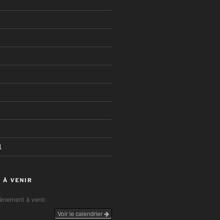
1
 À VENIR
vènement à venir.
Voir le calendrier