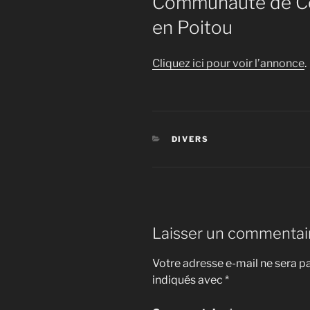
Communauté de Co
en Poitou
Cliquez ici pour voir l’annonce
.
CATÉGORIES
DIVERS
Laisser un commentai
Votre adresse e-mail ne sera pa
indiqués avec
*