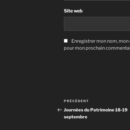
Site web
Enregistrer mon nom, mon e
pour mon prochain commentai
Navigation
Article
PRÉCÉDENT
de
précédent
Journées du Patrimoine 18-19
septembre
l’article