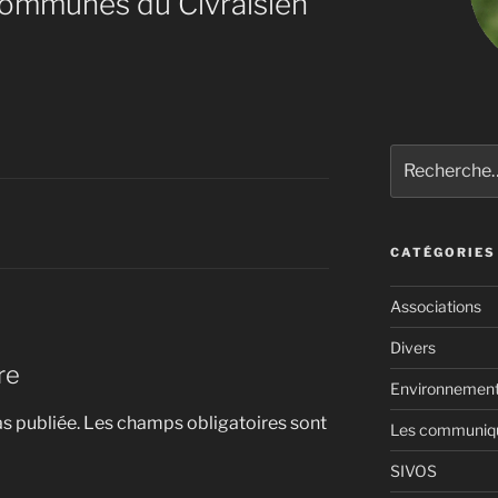
mmunes du Civraisien
Recherche
pour
:
CATÉGORIES
Associations
Divers
re
Environnemen
s publiée.
Les champs obligatoires sont
Les communiqué
SIVOS