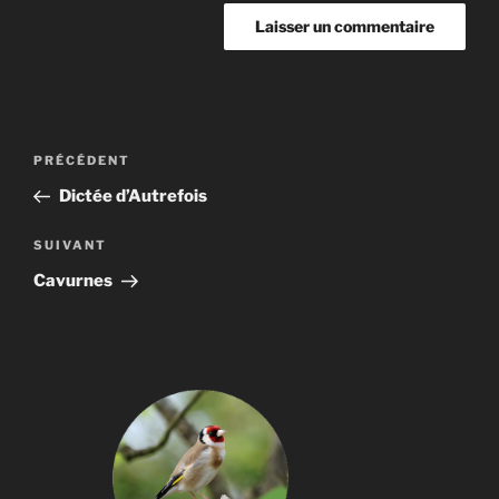
Navigation
Article
PRÉCÉDENT
de
précédent
Dictée d’Autrefois
l’article
Article
SUIVANT
suivant
Cavurnes