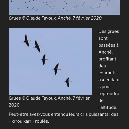
Grues © Claude Fayoux, Anché, 7 février 2020
Des grues
sont
passées à
Anché,
profitant
des
courants
ascendant
s pour
reprendre
Grues © Claude Fayoux, Anché, 7 février
de
2020
l’altitude.
Peut-être avez-vous entendu leurs cris puissants : des
« krrou karr » roulés.