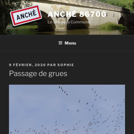
Aller
au
ANCHÉ 86700
contenu
Le site de la Commune
principal
Menu
PUBLIÉ
9 FÉVRIER, 2020
PAR
SOPHIE
LE
Passage de grues