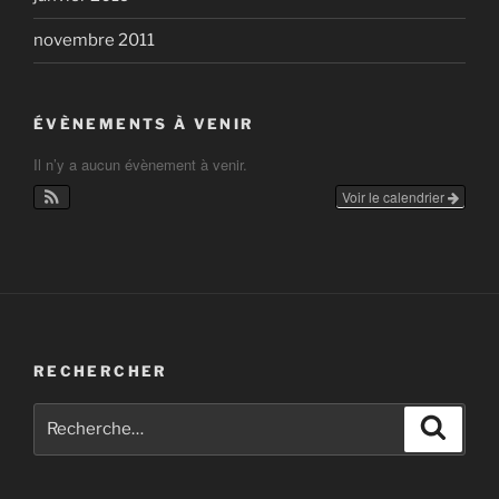
novembre 2011
ÉVÈNEMENTS À VENIR
Il n’y a aucun évènement à venir.
Voir le calendrier
RECHERCHER
Recherche
Recher
pour
: