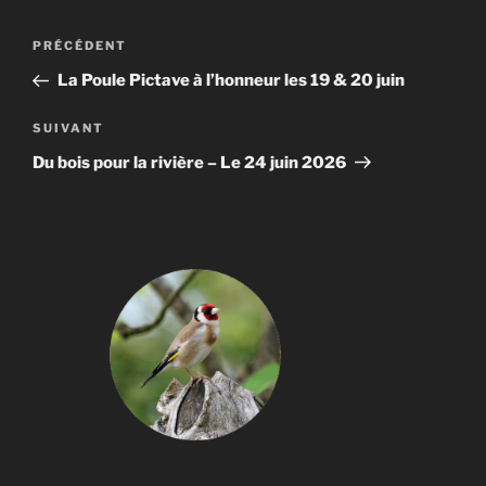
Navigation
Article
PRÉCÉDENT
de
précédent
La Poule Pictave à l’honneur les 19 & 20 juin
l’article
Article
SUIVANT
suivant
Du bois pour la rivière – Le 24 juin 2026