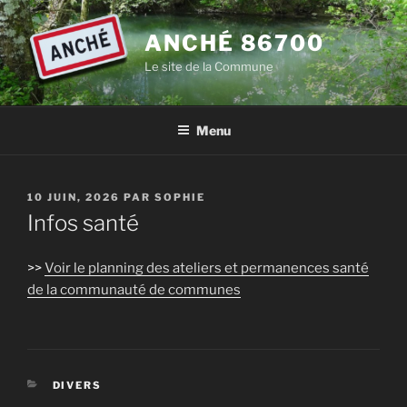
Aller
au
ANCHÉ 86700
contenu
Le site de la Commune
principal
Menu
PUBLIÉ
10 JUIN, 2026
PAR
SOPHIE
LE
Infos santé
>>
Voir le planning des ateliers et permanences santé
de la communauté de communes
CATÉGORIES
DIVERS