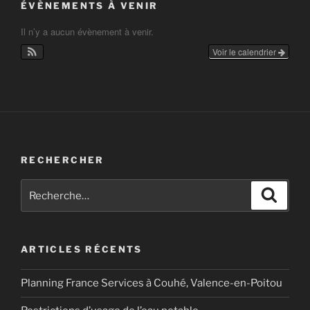
ÉVÈNEMENTS À VENIR
Il n’y a aucun évènement à venir.
Voir le calendrier
RECHERCHER
Recherche
Recher
pour
:
ARTICLES RÉCENTS
Planning France Services à Couhé, Valence-en-Poitou