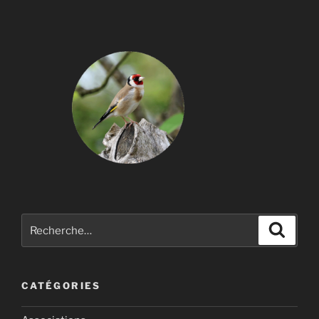
Recherche
Recher
pour
:
CATÉGORIES