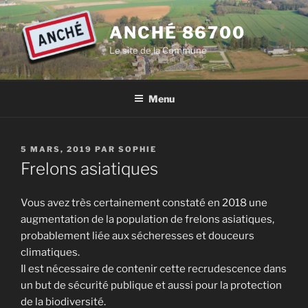
Aller
au
ANCHÉ 86700
contenu
Le site de la Commune
principal
Menu
PUBLIÉ
5 MARS, 2019
PAR
SOPHIE
LE
Frelons asiatiques
Vous avez très certainement constaté en 2018 une
augmentation de la population de frelons asiatiques,
probablement liée aux sécheresses et douceurs
climatiques.
Il est nécessaire de contenir cette recrudescence dans
un but de sécurité publique et aussi pour la protection
de la biodiversité.