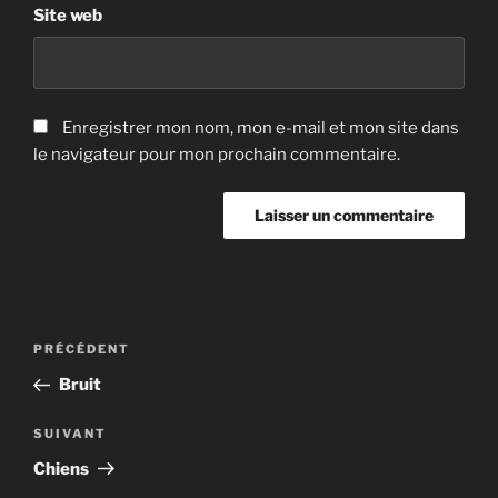
Site web
Enregistrer mon nom, mon e-mail et mon site dans
le navigateur pour mon prochain commentaire.
Navigation
Article
PRÉCÉDENT
de
précédent
Bruit
l’article
Article
SUIVANT
suivant
Chiens