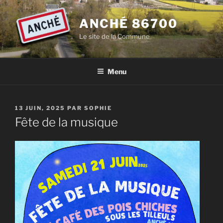
Aller
au
ANCHÉ 86700
contenu
Le site de la Commune
principal
Menu
PUBLIÉ
13 JUIN, 2025
PAR
SOPHIE
LE
Fête de la musique