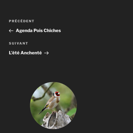
Navigation
Article
PRÉCÉDENT
de
précédent
Agenda Pois Chiches
l’article
Article
SUIVANT
suivant
L’été Anchenté