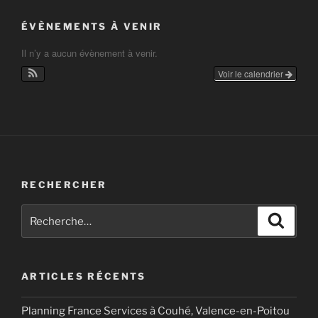
ÉVÈNEMENTS À VENIR
Il n’y a aucun évènement à venir.
Voir le calendrier
RECHERCHER
Recherche
Recher
pour
:
ARTICLES RÉCENTS
Planning France Services à Couhé, Valence-en-Poitou