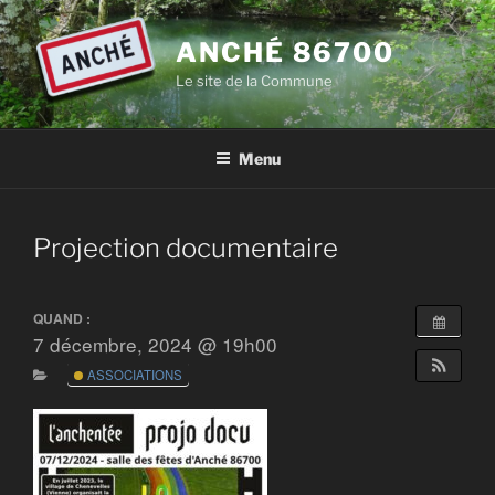
Aller
au
ANCHÉ 86700
contenu
Le site de la Commune
principal
Menu
Projection documentaire
QUAND :
7 décembre, 2024 @ 19h00
ASSOCIATIONS