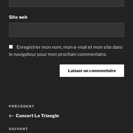
Site web
Enregistrer mon nom, mon e-mail et mon site dans
le navigateur pour mon prochain commentaire.
Navigation
Article
PRÉCÉDENT
de
précédent
Concert Le Triangle
l’article
Article
SUIVANT