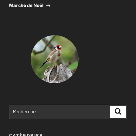
suivant
Marché de Noël
Recherche
Recher
pour
:
CATÉGORIES