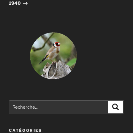
1940
Recherche
Recher
pour
:
CATÉGORIES