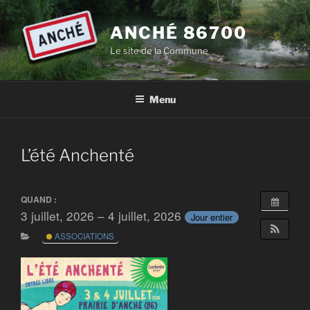
Aller
au
ANCHÉ 86700
contenu
Le site de la Commune
principal
Menu
L’été Anchenté
QUAND :
3 juillet, 2026 – 4 juillet, 2026
Jour entier
ASSOCIATIONS