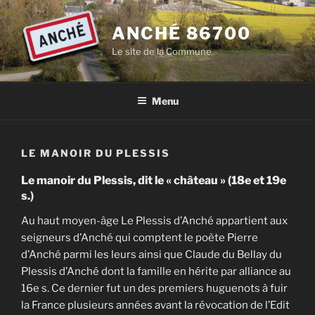
Aller
au
ANCHÉ 86700
contenu
Le site de la Commune
principal
Menu
LE MANOIR DU PLESSIS
Le manoir du Plessis, dit le « château » (18e et 19e
s.)
Au haut moyen-âge Le Plessis d’Anché appartient aux
seigneurs d’Anché qui comptent le poète Pierre
d’Anché parmi les leurs ainsi que Claude du Bellay du
Plessis d’Anché dont la famille en hérite par alliance au
16e s. Ce dernier fut un des premiers huguenots à fuir
la France plusieurs années avant la révocation de l’Edit