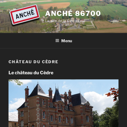
Aller
au
ANCHÉ 86700
contenu
Le site de la Commune
principal
Menu
CHÂTEAU DU CÈDRE
Le château du Cèdre