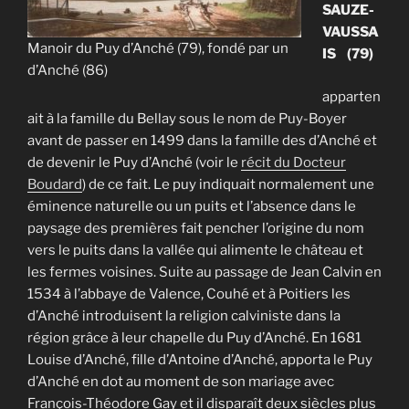
SAUZE-
VAUSSA
Manoir du Puy d’Anché (79), fondé par un
IS (79)
d’Anché (86)
apparten
ait à la famille du Bellay sous le nom de Puy-Boyer
avant de passer en 1499 dans la famille des d’Anché et
de devenir le Puy d’Anché (voir le
récit du Docteur
Boudard
) de ce fait. Le puy indiquait normalement une
éminence naturelle ou un puits et l’absence dans le
paysage des premières fait pencher l’origine du nom
vers le puits dans la vallée qui alimente le château et
les fermes voisines. Suite au passage de Jean Calvin en
1534 à l’abbaye de Valence, Couhé et à Poitiers les
d’Anché introduisent la religion calviniste dans la
région grâce à leur chapelle du Puy d’Anché. En 1681
Louise d’Anché, fille d’Antoine d’Anché, apporta le Puy
d’Anché en dot au moment de son mariage avec
François-Théodore Gay et il disparaît deux siècles plus