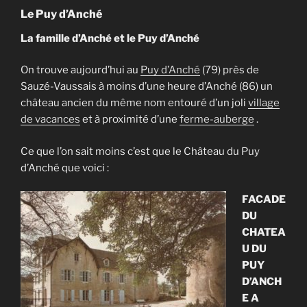
Le Puy d’Anché
La famille d’Anché et le Puy d’Anché
On trouve aujourd’hui au
Puy d’Anché
(79) près de
Sauzé-Vaussais à moins d’une heure d’Anché (86) un
château ancien du même nom entouré d’un joli
village
de vacances
et à proximité d’une
ferme-auberge
.
Ce que l’on sait moins c’est que le Château du Puy
d’Anché que voici :
FACADE
DU
CHATEA
U DU
PUY
D’ANCH
E A