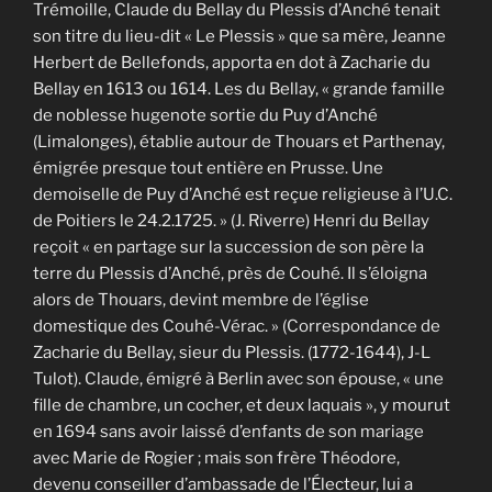
Trémoille, Claude du Bellay du Plessis d’Anché tenait
son titre du lieu-dit « Le Plessis » que sa mère, Jeanne
Herbert de Bellefonds, apporta en dot à Zacharie du
Bellay en 1613 ou 1614. Les du Bellay, « grande famille
de noblesse hugenote sortie du Puy d’Anché
(Limalonges), établie autour de Thouars et Parthenay,
émigrée presque tout entière en Prusse. Une
demoiselle de Puy d’Anché est reçue religieuse à l’U.C.
de Poitiers le 24.2.1725. » (J. Riverre) Henri du Bellay
reçoit « en partage sur la succession de son père la
terre du Plessis d’Anché, près de Couhé. Il s’éloigna
alors de Thouars, devint membre de l’église
domestique des Couhé-Vérac. » (Correspondance de
Zacharie du Bellay, sieur du Plessis. (1772-1644), J-L
Tulot). Claude, émigré à Berlin avec son épouse, « une
fille de chambre, un cocher, et deux laquais », y mourut
en 1694 sans avoir laissé d’enfants de son mariage
avec Marie de Rogier ; mais son frère Théodore,
devenu conseiller d’ambassade de l’Électeur, lui a