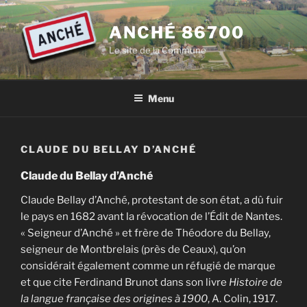
Aller
au
ANCHÉ 86700
contenu
Le site de la Commune
principal
Menu
CLAUDE DU BELLAY D’ANCHÉ
Claude du Bellay d’Anché
Claude Bellay d’Anché, protestant de son état, a dû fuir
le pays en 1682 avant la révocation de l’Édit de Nantes.
« Seigneur d’Anché » et frère de Théodore du Bellay,
seigneur de Montbrelais (près de Ceaux), qu’on
considérait également comme un réfugié de marque
et que cite Ferdinand Brunot dans son livre
Histoire de
la langue française des origines à 1900
, A. Colin, 1917.